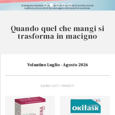
La linea completa per il
Con bromelina ed estratti di
Il tuo alleato per la fluidità
Protezione e comfort con i
Quando quel che mangi si
trattamento della
delle secrezioni bronchiali
trasforma in macigno
nostri solari Unae
mirtillo e rusco
stitichezza
Volantino Luglio - Agosto 2026
GUARDA TUTTI I PRODOTTI
10 sticks. Integratore a base di
30 bustine • uso orale. È un