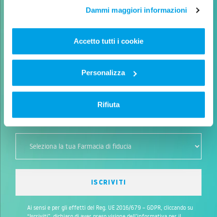
Il consenso può essere espresso cliccando "Accetto tutti
Dammi maggiori informazioni
i cookie” o selezionando le diverse categorie di cookies.
Ogni mese ti invieremo le novità e le promozioni
della tua Farmacia Speziale di fiducia!
Accetto tutti i cookie
Personalizza
Rifiuta
Ai sensi e per gli effetti del Reg. UE 2016/679 – GDPR, cliccando su
“Iscriviti”, dichiaro di aver preso visione
dell’informativa per il