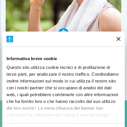
SALI MINERALI: RUOLO E
Informativa breve cookie
INTEGRAZIONE ESTIVA
Questo sito utilizza cookie tecnici e di profilazione di
terze parti, per analizzare il nostro traffico. Condividiamo
inoltre informazioni sul modo in cui utilizza il nostro sito
SCOPRI
con i nostri partner che si occupano di analisi dei dati
web, i quali potrebbero combinarle con altre informazioni
che ha fornito loro o che hanno raccolto dal suo utilizzo
dei loro servizi. La mera chiusura del banner non
Iscriviti alla newsletter
comporta l’accettazione dei cookie e atre tecnologie.
Vedi la nostra cookie policy.