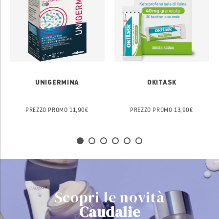
Lactobacillus rhamnosus LR04,
farmaco, leggere attentamente il
Lactobacillus plantarum LP14 e
foglietto illustrativo.
Bifidobacterium animalis subsp.
lactis BS01
UNIGERMINA
OKITASK
PREZZO PROMO 11,90€
PREZZO PROMO 13,90€
Scopri le novità
Caudalie