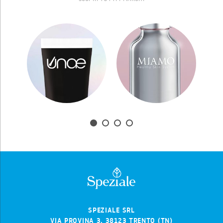
SPEZIALE SRL
VIA PROVINA 3, 38123 TRENTO (TN)